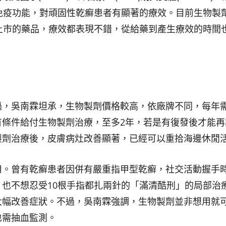
免疫功能，對頑固性乾癬患者有顯著的療效。目前生物製
上市的藥品，療效都表現不錯，從給藥到產生療效的時間
過，吳南霖坦承，生物製劑價格較高，依廠牌不同，每年
有條件給付生物製劑治療，至多2年，若是有復發後才能再
製劑治療後，皮膚病灶改善顯著，已經可以重拾海邊休閒
用。曾有乾癬患者因併有嚴重指甲型乾癬，社交活動握手
也不想忍受10根手指都扎兩針的「滿清酷刑」的局部治
大幅改善症狀。不過，吳南霖強調，生物製劑並非想用就
也需抽血監測。