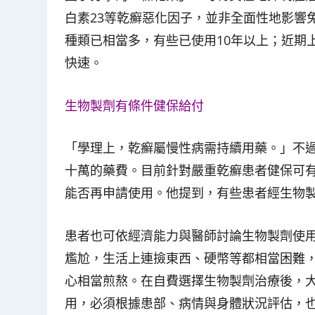
白素23等乾癬惡化因子，並非全面性地影響
種類已相當多，有些已使用10年以上；近期
快速。
生物製劑有條件健保給付
「學理上，乾癬屬慢性病需持續用藥。」不
十萬的藥費。目前針對嚴重乾癬患者健保可
能否再申請使用。他提到，有些患者經生物
患者也可依經濟能力與醫師討論生物製劑使
尷尬，生活上連撿東西、硬幣等都相當困難，
心相當煎熬。在自費選擇生物製劑治療後，
用，必須根據患部、病情與身體狀況評估，