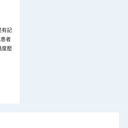
是有記
成患者
過度壓