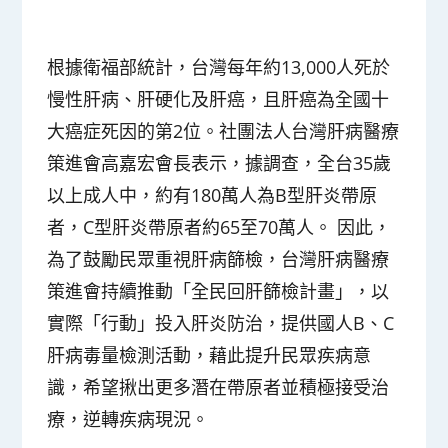
根據衛福部統計，台灣每年約13,000人死於
慢性肝病、肝硬化及肝癌，且肝癌為全國十
大癌症死因的第2位。社團法人台灣肝病醫療
策進會高嘉宏會長表示，據調查，全台35歲
以上成人中，約有180萬人為B型肝炎帶原
者，C型肝炎帶原者約65至70萬人。 因此，
為了鼓勵民眾重視肝病篩檢，台灣肝病醫療
策進會持續推動「全民回肝篩檢計畫」，以
實際「行動」投入肝炎防治，提供國人B、C
肝病毒量檢測活動，藉此提升民眾疾病意
識，希望揪出更多潛在帶原者並積極接受治
療，逆轉疾病現況。