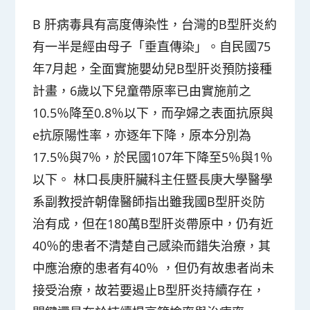
B 肝病毒具有高度傳染性，台灣的B型肝炎約
有一半是經由母子「垂直傳染」。自民國75
年7月起，全面實施嬰幼兒B型肝炎預防接種
計畫，6歲以下兒童帶原率已由實施前之
10.5％降至0.8％以下，而孕婦之表面抗原與
e抗原陽性率，亦逐年下降，原本分別為
17.5％與7％，於民國107年下降至5％與1％
以下。 林口長庚肝臟科主任暨長庚大學醫學
系副教授許朝偉醫師指出雖我國B型肝炎防
治有成，但在180萬B型肝炎帶原中，仍有近
40％的患者不清楚自己感染而錯失治療，其
中應治療的患者有40％ ，但仍有故患者尚未
接受治療，故若要遏止B型肝炎持續存在，