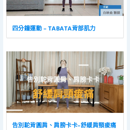
四分鐘運動 – TABATA背部肌力
告別駝背圓肩、肩膀卡卡–舒緩肩頸痠痛