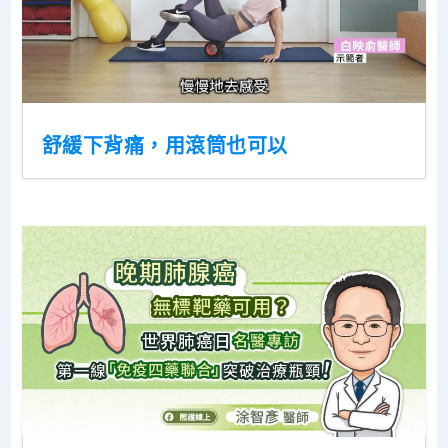
舒緩下背痛，用滾筒也可以