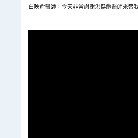
白映俞醫師
：今天非常謝謝洪健齡醫師來替