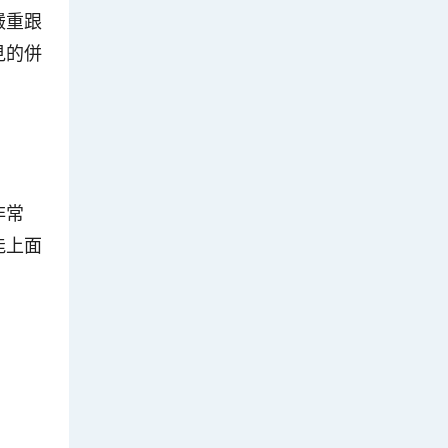
嚴重跟
見的併
非常
能上面