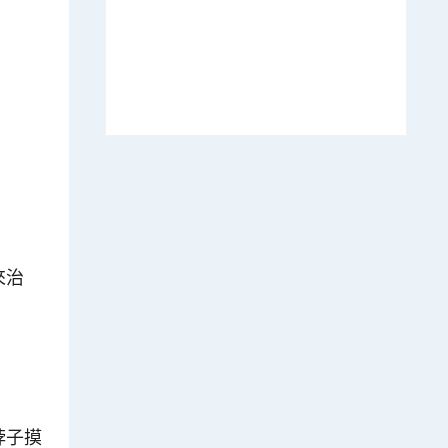
來治
脖子摸