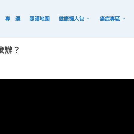
專 題
照護地圖
健康懶人包
癌症專區
麼辦？