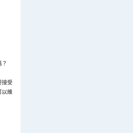
嗎？
要接受
可以維