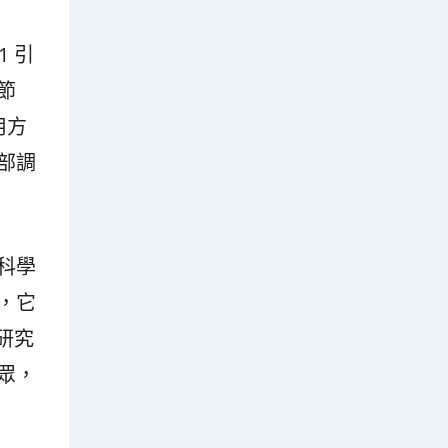
 引
節
用方
部調
科學
，它
研究
眾，