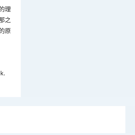
的理
那之
的原
k.