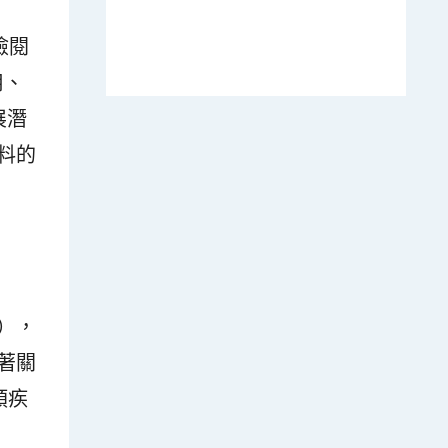
檢閱
用、
展潛
料的
），
著關
類疾