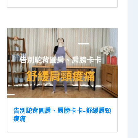
告別駝背圓肩、肩膀卡卡–舒緩肩頸
痠痛