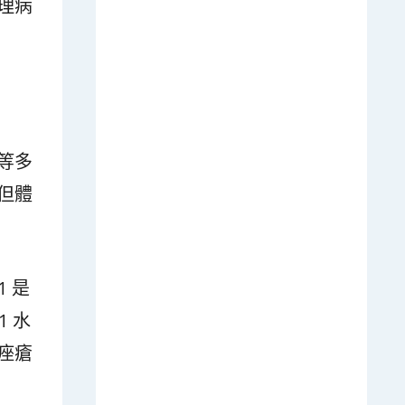
理病
等多
但體
 是
 水
痤瘡