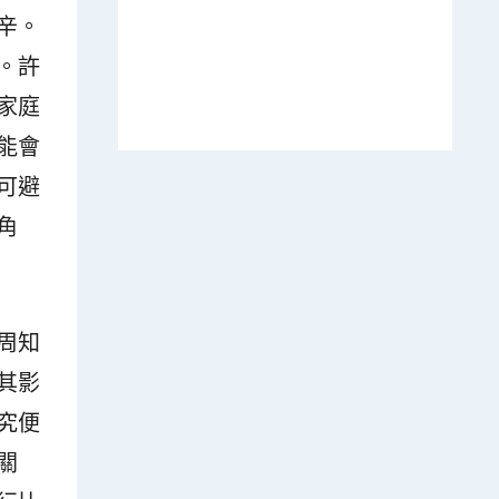
辛。
。許
家庭
能會
可避
角
周知
其影
究便
關