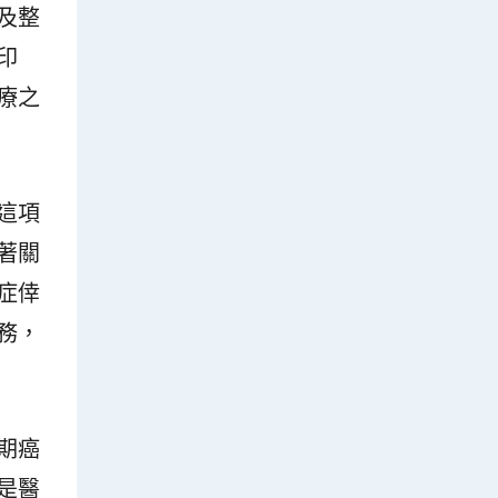
及整
印
療之
這項
著關
症倖
務，
期癌
是醫