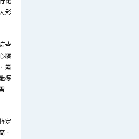
行比
大影
這些
心臟
，這
能導
習
特定
高。