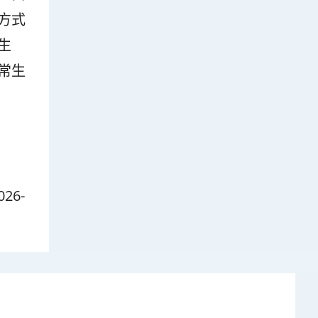
方式
生
常生
026-