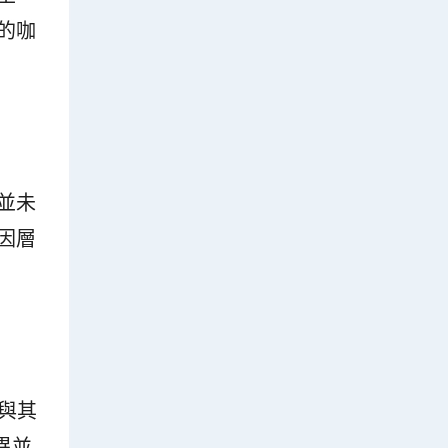
的咖
並未
因層
量與其
差異並