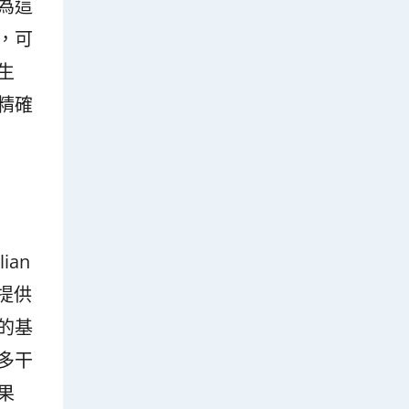
為這
，可
生
精確
an
員提供
的基
多干
果