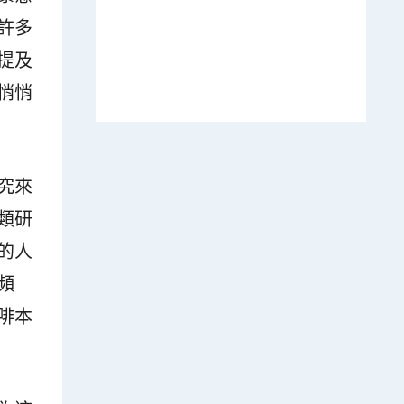
許多
提及
悄悄
究來
類研
的人
頻
啡本