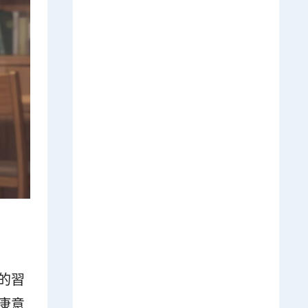
的習
康意