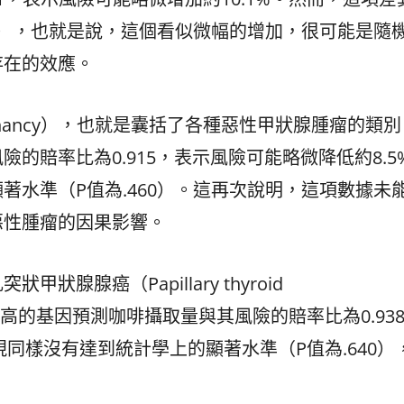
14），也就是說，這個看似微幅的增加，很可能是隨
存在的效應。
lignancy），也就是囊括了各種惡性甲狀腺腫瘤的類
的賠率比為0.915，表示風險可能略微降低約8.5
著水準（P值為.460）。這再次說明，這項數據未
惡性腫瘤的因果影響。
腺腺癌（Papillary thyroid
示，較高的基因預測咖啡攝取量與其風險的賠率比為0.93
現同樣沒有達到統計學上的顯著水準（P值為.640）