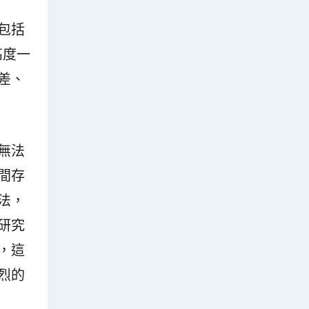
包括
高度一
差、
無法
間存
法，
研究
，這
烈的