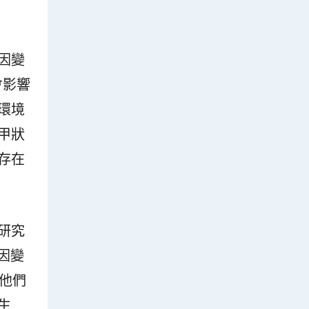
因變
會影響
環境
甲狀
存在
研究
因變
他們
生