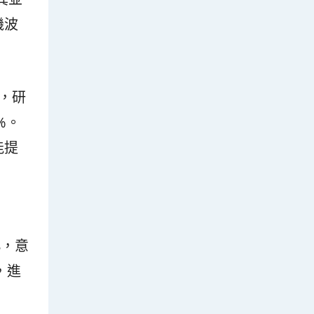
機波
別，研
%。
能提
8，意
，進