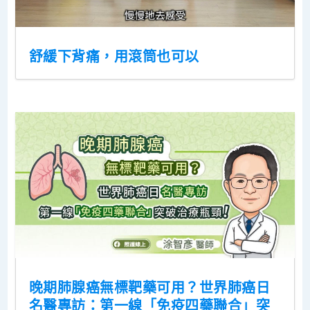
舒緩下背痛，用滾筒也可以
晚期肺腺癌無標靶藥可用？世界肺癌日
名醫專訪：第一線「免疫四藥聯合」突