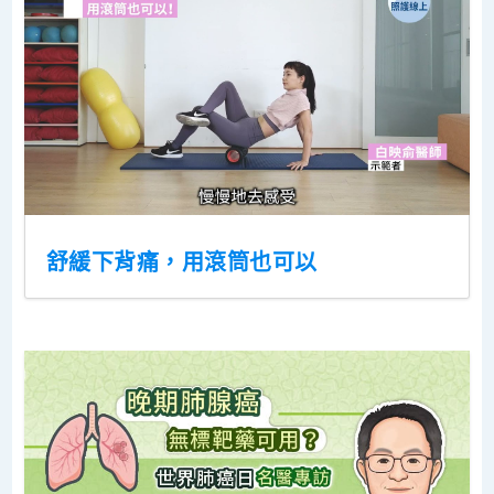
舒緩下背痛，用滾筒也可以