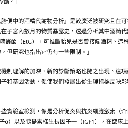
診斷。」
兒胎便中的酒精代謝物分析』是較廣泛被研究且在可
兒在子宮內數月的物質暴露史，透過分析其中酒精代
萄糖醛酸（EtG），可推斷胎兒是否曾接觸酒精。這
力，但研究也指出它仍有一些限制。」
統機制理解的加深，新的診斷策略也隨之出現。這項
因子和基因活動，促使我們發展出從生理指標反映影
一些實驗室檢測，像是分析促炎與抗炎細胞激素（介
子α）以及胰島素樣生長因子一（IGF1），在臨床