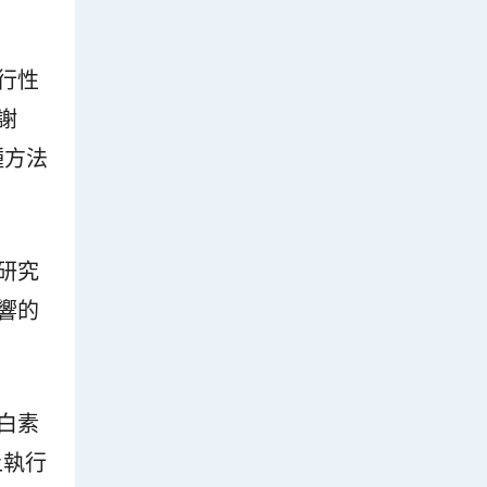
行性
謝
種方法
研究
響的
白素
上執行