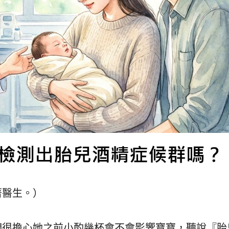
著醫生。）
們很擔心她之前小酌幾杯會不會影響寶寶，聽說『胎