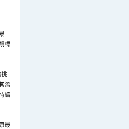
暴
規標
的挑
其潛
持續
康最