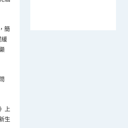
r，簡
遲緩
顯
問
」
》上
新生