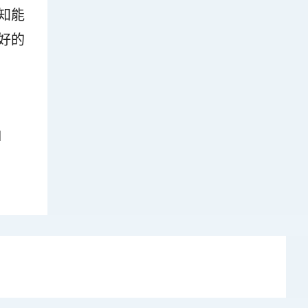
知能
好的
d
r