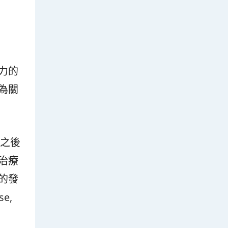
力的
為關
）之後
治療
的發
e,