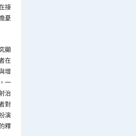
在接
擔憂
究顯
者在
與增
，一
射治
者對
扮演
的釋