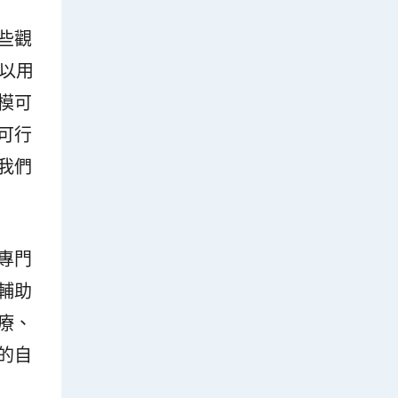
些觀
足以用
模可
可行
我們
專門
輔助
療、
的自