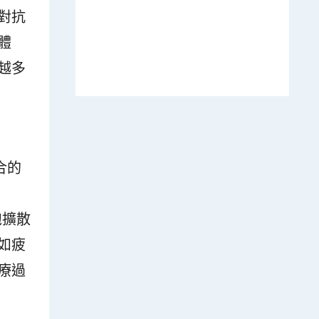
對抗
體
越多
合的
胞擴散
如疲
療過