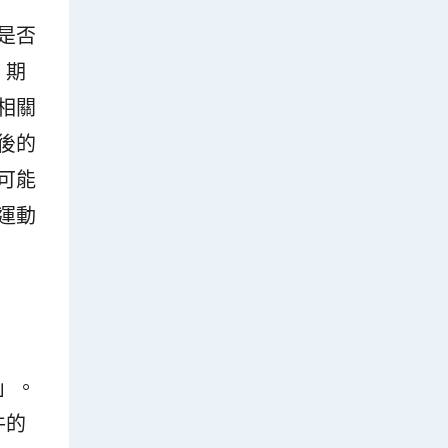
是否
》期
相關
後的
可能
運動
」。
件的