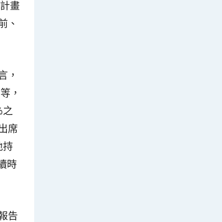
的計畫
前、
言，
不等，
%之
出席
地持
續時
報告