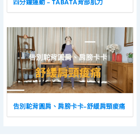
四分鐘運動 – TABATA背部肌力
告別駝背圓肩、肩膀卡卡–舒緩肩頸痠痛