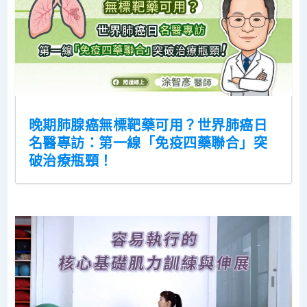
晚期肺腺癌無標靶藥可用？世界肺癌日
名醫專訪：第一線「免疫四藥聯合」突
破治療瓶頸！