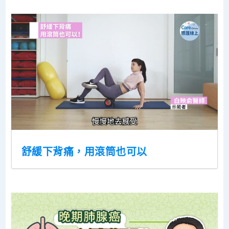
舒緩下背痛，用滾筒也可以