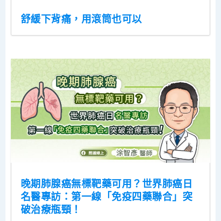
舒緩下背痛，用滾筒也可以
晚期肺腺癌無標靶藥可用？世界肺癌日
名醫專訪：第一線「免疫四藥聯合」突
破治療瓶頸！