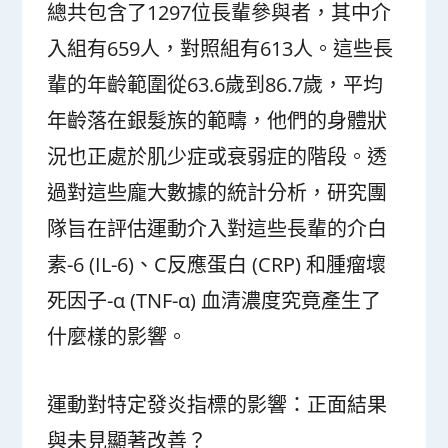
總共包含了1297位長輩參與者，其中介
入組有659人，對照組有613人。這些長
輩的年齡範圍從63.6歲到86.7歲，平均
年齡落在銀髮族的範疇，他們的身體狀
況也正處於肌少症或衰弱症的階段。透
過對這些龐大數據的統計分析，研究團
隊旨在評估運動介入對這些長輩的介白
素-6 (IL-6)、C反應蛋白 (CRP) 和腫瘤壞
死因子-α (TNF-α) 血清濃度究竟產生了
什麼樣的影響。
運動對特定發炎指標的影響：正面結果
與未見顯著改善？