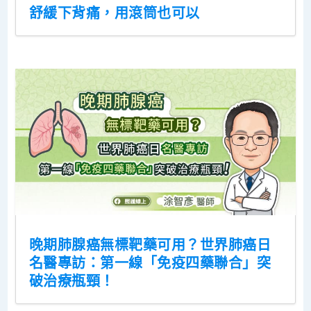
舒緩下背痛，用滾筒也可以
晚期肺腺癌無標靶藥可用？世界肺癌日
名醫專訪：第一線「免疫四藥聯合」突
破治療瓶頸！