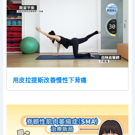
用皮拉提斯改善慢性下背痛