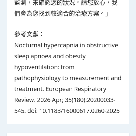
監測，來確認您的狀況。請您放心，我
們會為您找到較適合的治療方案。」
參考文獻：
Nocturnal hypercapnia in obstructive
sleep apnoea and obesity
hypoventilation: from
pathophysiology to measurement and
treatment. European Respiratory
Review. 2026 Apr; 35(180):20200033-
545. doi: 10.1183/16000617.0260-2025