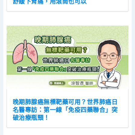
舒緩下背痛，用滾筒也可以
晚期肺腺癌無標靶藥可用？世界肺癌日
名醫專訪：第一線「免疫四藥聯合」突
破治療瓶頸！