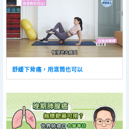
舒緩下背痛，用滾筒也可以