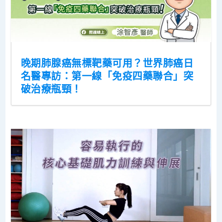
晚期肺腺癌無標靶藥可用？世界肺癌日
名醫專訪：第一線「免疫四藥聯合」突
破治療瓶頸！