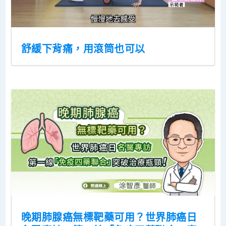
舒緩下背痛，用滾筒也可以
晚期肺腺癌無標靶藥可用？世界肺癌日