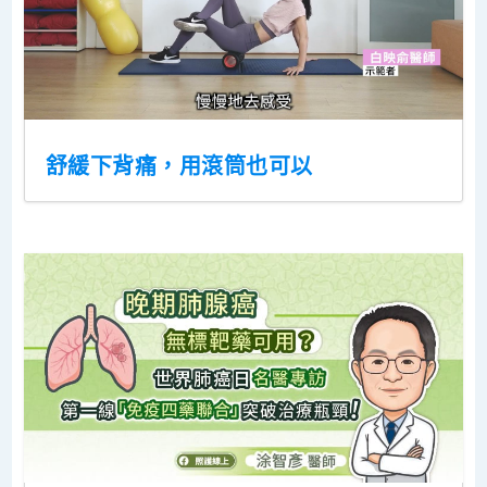
舒緩下背痛，用滾筒也可以