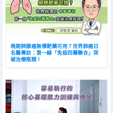
晚期肺腺癌無標靶藥可用？世界肺癌日
名醫專訪：第一線「免疫四藥聯合」突
破治療瓶頸！