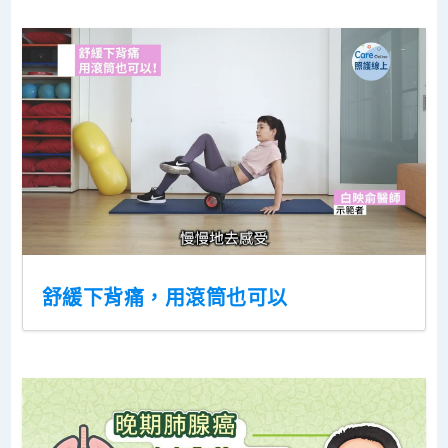
舒緩下背痛，用滾筒也可以