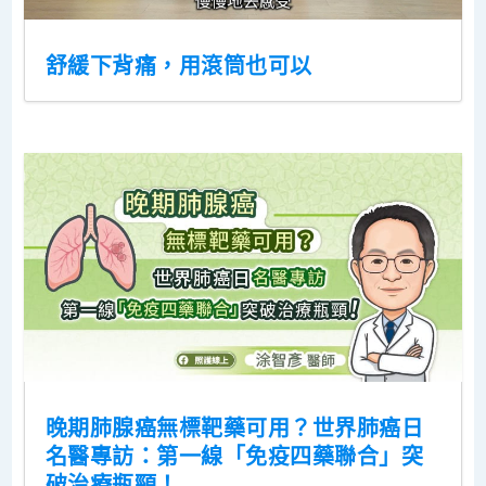
舒緩下背痛，用滾筒也可以
晚期肺腺癌無標靶藥可用？世界肺癌日
名醫專訪：第一線「免疫四藥聯合」突
破治療瓶頸！