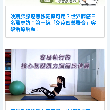
晚期肺腺癌無標靶藥可用？世界肺癌日
名醫專訪：第一線「免疫四藥聯合」突
破治療瓶頸！