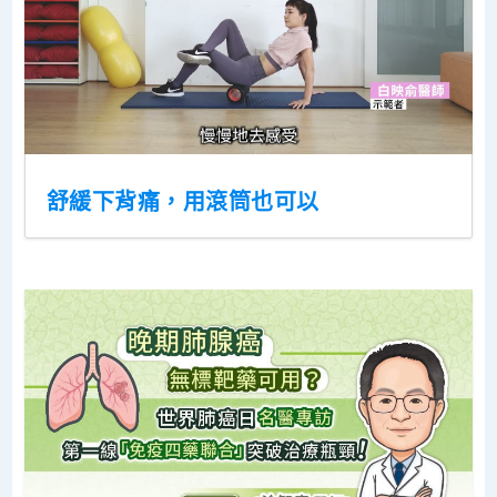
舒緩下背痛，用滾筒也可以