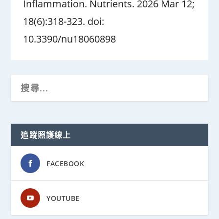
Inflammation. Nutrients. 2026 Mar 12;
18(6):318-323. doi:
10.3390/nu18060898
追蹤照護線上
FACEBOOK
YOUTUBE