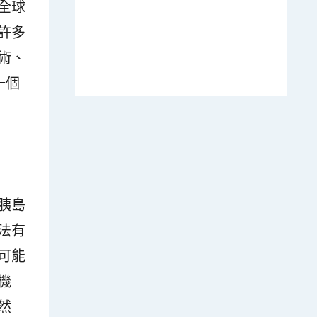
全球
許多
術、
一個
胰島
法有
可能
機
然