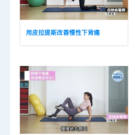
用皮拉提斯改善慢性下背痛