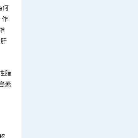
為何
）作
堆
、肝
性脂
島素
超