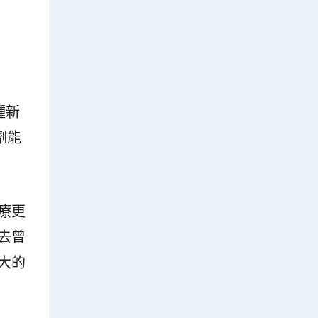
種新
劑能
療更
去曾
大的