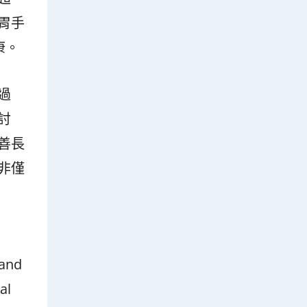
胃手
康。
過
討
善長
非僅
 and
al