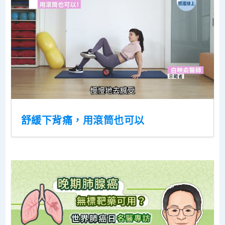
舒緩下背痛，用滾筒也可以