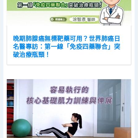
晚期肺腺癌無標靶藥可用？世界肺癌日
名醫專訪：第一線「免疫四藥聯合」突
破治療瓶頸！