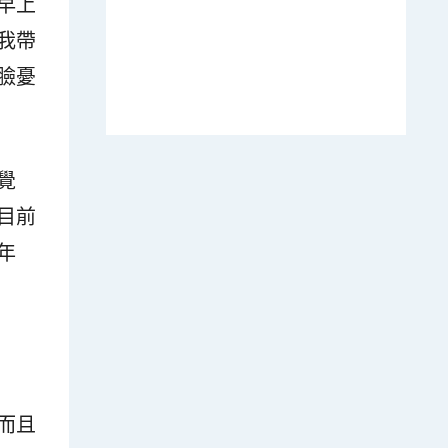
早上
我帶
臉憂
覺
目前
年
而且