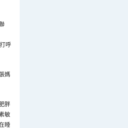
聯
華打呼
張媽
肥胖
素敏
在睡