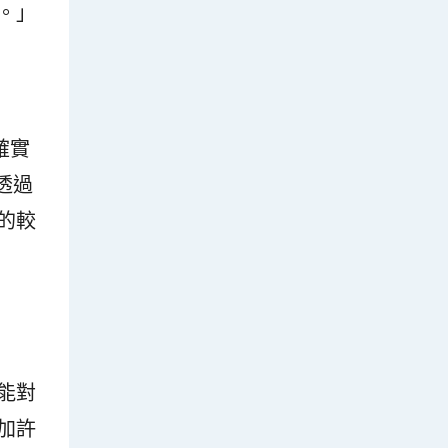
。」
確實
透過
的較
能對
加許