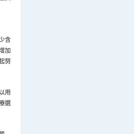
少含
增加
起努
以用
療選