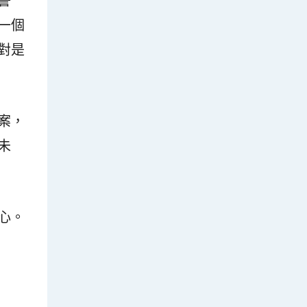
警
一個
對是
案，
未
心。