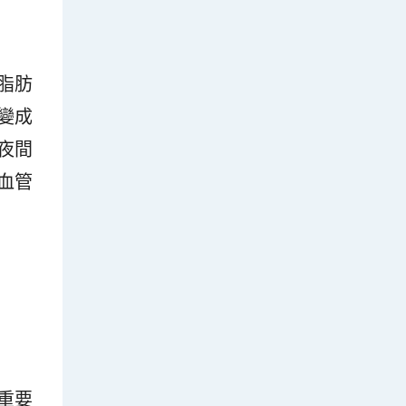
脂肪
變成
夜間
血管
重要