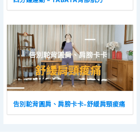
告別駝背圓肩、肩膀卡卡–舒緩肩頸痠痛