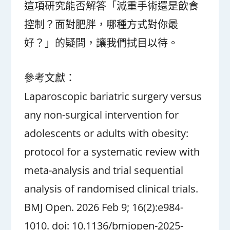
這項研究能否解答「減重手術還是飲食
控制？面對肥胖，哪種方式對你最
好？」的疑問，讓我們拭目以待。
參考文獻：
Laparoscopic bariatric surgery versus
any non-surgical intervention for
adolescents or adults with obesity:
protocol for a systematic review with
meta-analysis and trial sequential
analysis of randomised clinical trials.
BMJ Open. 2026 Feb 9; 16(2):e984-
1010. doi: 10.1136/bmjopen-2025-