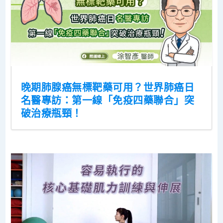
晚期肺腺癌無標靶藥可用？世界肺癌日
名醫專訪：第一線「免疫四藥聯合」突
破治療瓶頸！