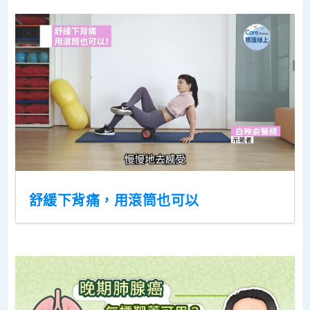
舒緩下背痛，用滾筒也可以