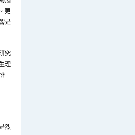
喝酒
。更
響是
研究
生理
排
是烈