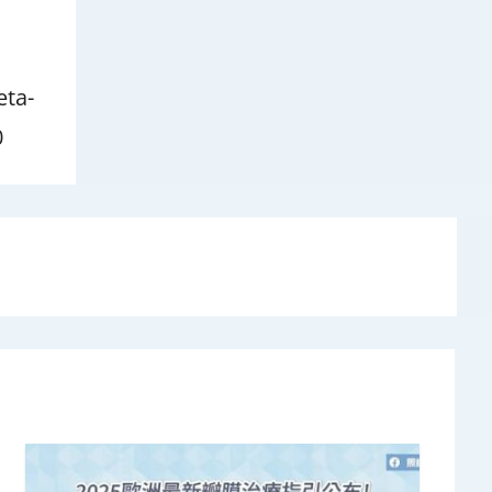
eta-
0