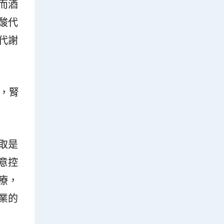
而酒
酸代
代謝
，腎
取是
意控
療，
業的