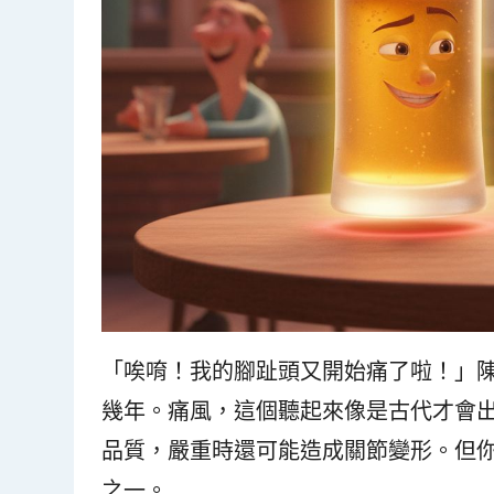
「唉唷！我的腳趾頭又開始痛了啦！」
幾年。痛風，這個聽起來像是古代才會
品質，嚴重時還可能造成關節變形。但
之一。