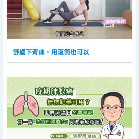
舒緩下背痛，用滾筒也可以