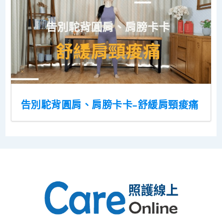
告別駝背圓肩、肩膀卡卡–舒緩肩頸痠痛