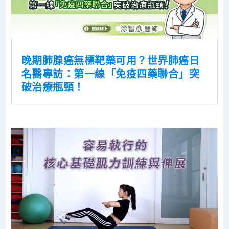
晚期肺腺癌無標靶藥可用？世界肺癌日
名醫專訪：第一線「免疫四藥聯合」突
破治療瓶頸！