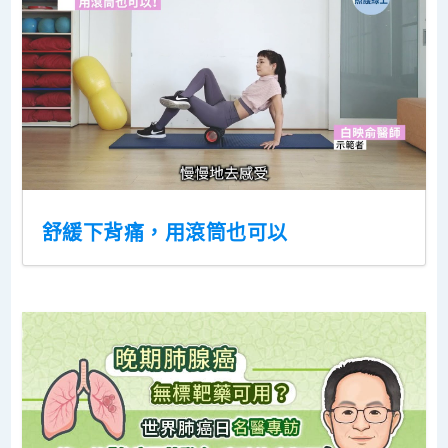
舒緩下背痛，用滾筒也可以