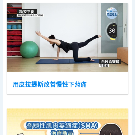
用皮拉提斯改善慢性下背痛