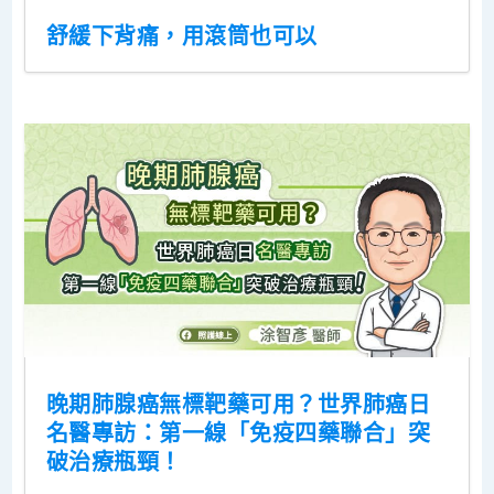
舒緩下背痛，用滾筒也可以
晚期肺腺癌無標靶藥可用？世界肺癌日
名醫專訪：第一線「免疫四藥聯合」突
破治療瓶頸！