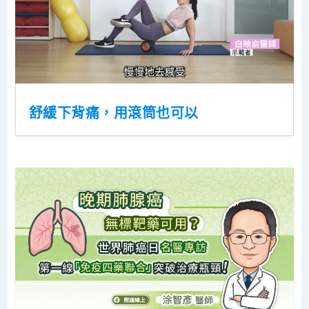
舒緩下背痛，用滾筒也可以