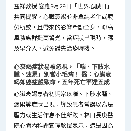
益祥教授 響應9月29日「世界心臟日」
共同提醒，心臟衰竭並非單純老化或疲
勞所致，且帶來的影響牽動全身，盼高
風險族群提高警覺，當症狀出現時，應
及早介入，避免錯失治療時機。
心衰竭症狀易被忽視，「喘、下肢水
腫、疲累」別當小毛病！ 醫：心臟衰
竭如癌症般致命，五年死亡率達五成
心臟衰竭患者初期常以喘、下肢水腫、
疲累等症狀出現，導致患者常誤以為是
壓力或生活作息不佳所致，林口長庚醫
院心臟內科謝宜璋教授表示，這是因為