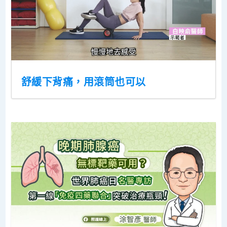
舒緩下背痛，用滾筒也可以