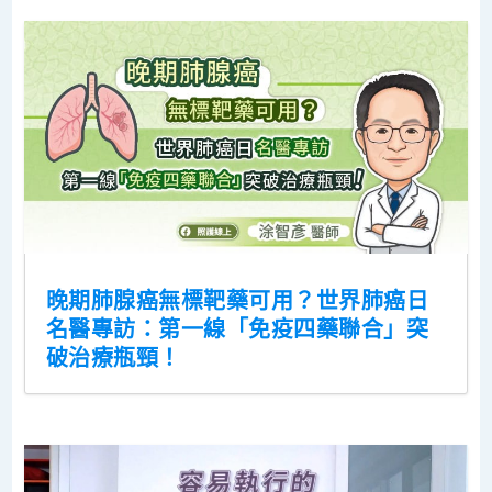
晚期肺腺癌無標靶藥可用？世界肺癌日
名醫專訪：第一線「免疫四藥聯合」突
破治療瓶頸！