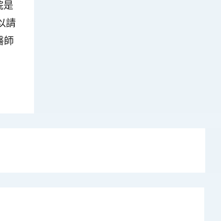
院是
以請
醫師