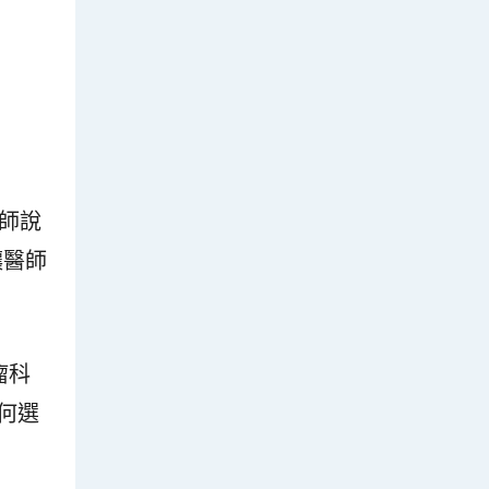
師說
讓醫師
瘤科
何選