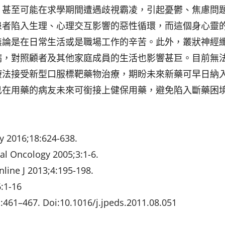
，甚至可能在求學期間遭遇歧視霸凌，引起憂鬱、焦慮問
患者陷入生理、心理交互影響的惡性循環，而這個身心靈
無論是在日常生活或是職場工作的辛苦。此外，叢狀神經
病，對照顧者及其他家庭成員的生活也影響甚巨。目前無
療法接受新型口服標靶藥物治療，期盼未來新藥可早日納
已在用藥的病友未來可銜接上健保用藥，避免陷入斷藥困
gy 2016;18:624-638.
ical Oncology 2005;3:1-6.
nline J 2013;4:195-198.
6:1-16
）:461–467. Doi:10.1016/j.jpeds.2011.08.051