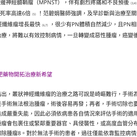
周邊神經髓鞘瘤（MPNST），伴有劇烈疼痛和不良預後
〔3,4
死率高達6倍
！范碧娟醫師強調，及早診斷與治療至關
〔5〕
經纖維瘤增長最快
，很少有PN體積自然減少，且PN
〔6,7〕
治療，將難以有效控制病情，一旦轉變成惡性腫瘤，癌變
靶藥物開拓治療新希望
指出，叢狀神經纖維瘤的治療之路可說是崎嶇難行，手術
是手術無法根治腫瘤，術後容易再發；再者，手術切除也
造成嚴重失能，因此必須依病患各自情況來評估手術的適
腫瘤會包裹住或緊鄰重要器官、具侵襲性，或高度血管分
切除腫瘤8。對於無法手術的患者，過往僅能依靠監控病情