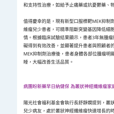
和支持性治療，如給予止痛藥或抗憂鬱藥、
值得慶幸的是，現有新型口服標靶MEK抑制
維瘤兒少患者，可精準阻斷突變基因降低細
情。根據臨床試驗結果顯示，患者3年無腫瘤體
礙得到有效改善，並顯著提升患者與照顧者
MEK抑制劑治療後，患者身體各部位腫瘤明
睡，大幅改善生活品質。
病團盼新藥早日納健保 為叢狀神經纖維瘤家
陽光社會福利基金會執行長舒靜嫻提到，叢
兒少病友，處於叢狀神經纖維瘤快速增長的