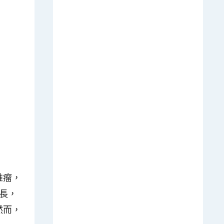
維瘤，
長，
然而，