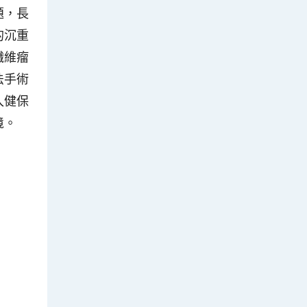
題，長
的沉重
纖維瘤
法手術
入健保
境。