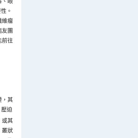
科、眼
要性。
纖維瘤
病友團
能前往
變，其
，壓迫
，或其
。叢狀