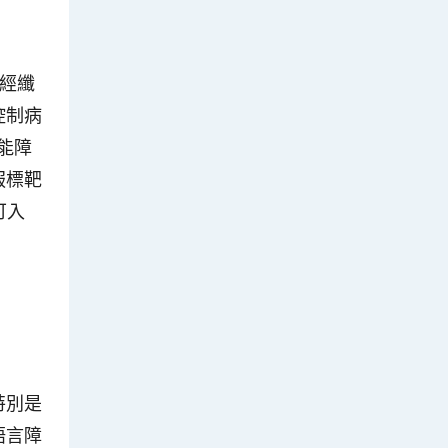
神經纖
控制病
能障
服標靶
可入
特別是
語言障