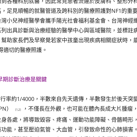
而到各種科別就醫，因此常見患者流連於皮膚科、整形外
，足見順暢的就醫管道及跨科別的醫療照護對NF1的重
台灣小兒神經醫學會攜手陽光社會福利基金會、台灣神經
區列出具診斷與治療經驗的醫學中心與區域醫院，並標註
，幫助家長們及早察覺若家中孩童出現疾病相關症狀時，
得適切的醫療照護。
早期診斷治療是關鍵
行率約1/4000，半數來自先天遺傳，半數發生於後天突
PN）
，不僅長在外觀，也可能在體內長成大片腫瘤
〔1,2〕
全身各處，將導致毀容、疼痛、運動功能障礙、骨骼畸形
道功能，甚至壓迫氣管、大血管，引發致命性的心肺損害