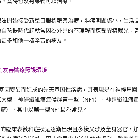
除，當時也沒有藥物可以治療。
療法開始接受新型口服標靶藥治療，腫瘤明顯縮小，生活
他自孩提時代起就常因為外界的不理解而遭受異樣眼光，
助更多和他一樣辛苦的病友。
創友善醫療照護環境
體基因變異而造成的先天基因性疾病，其表現是在神經周圍
大型：神經纖維瘤症候群第一型（NF1）、神經纖維瘤
瘤），其中以第一型NF1最為常見。
1的臨床表徵和症狀是逐漸出現且多樣又涉及全身器官，