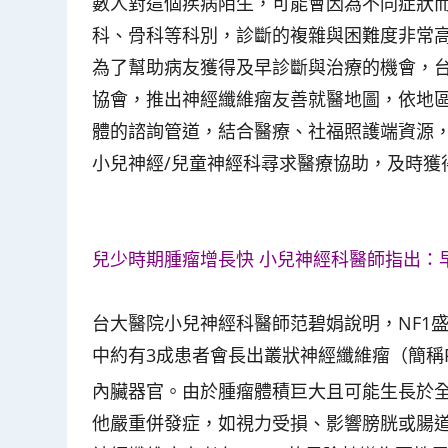
數人對這個疾病陌生，可能會因為不同症狀
科、骨科等科別，診斷的複雜與困難度非常高
為了幫助病友獲得及早診斷與治療的機會，
協會，推出神經纖維瘤友善就醫地圖，依地
體的諮詢管道，結合醫療、社福照護端資源
小兒神經/兒童神經科尋求醫療協助，及時獲
兒少時期腫瘤增長快 小兒神經科醫師指出：
台大醫院小兒神經科醫師范碧娟說明，NF1盛
中約有3成患者會長出叢狀神經纖維瘤（簡稱
內臟器官。由於腫瘤體積巨大且可能生長於
他嚴重併發症，如視力受損、影響膀胱或腸