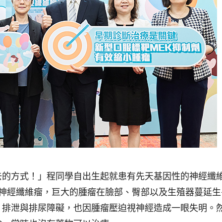
去的方式！」程同學自出生起就患有先天基因性的神經纖
狀神經纖維瘤，巨大的腫瘤在臉部、臀部以及生殖器蔓延生
、排泄與排尿障礙，也因腫瘤壓迫視神經造成一眼失明。