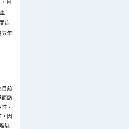
，且
〕
重
相關症
後五年
為目前
要面臨
用性。
布，因
進展