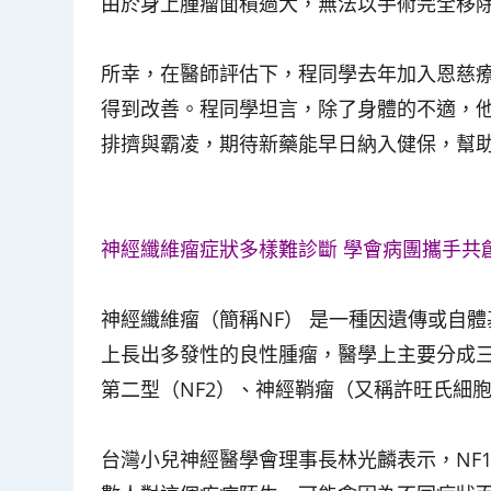
由於身上腫瘤面積過大，無法以手術完全移
所幸，在醫師評估下，程同學去年加入恩慈
得到改善。程同學坦言，除了身體的不適，
排擠與霸凌，期待新藥能早日納入健保，幫
神經纖維瘤症狀多樣難診斷 學會病團攜手共
神經纖維瘤（簡稱NF） 是一種因遺傳或自
上長出多發性的良性腫瘤，醫學上主要分成三
第二型（NF2）、神經鞘瘤（又稱許旺氏細胞
台灣小兒神經醫學會理事長林光麟表示，NF