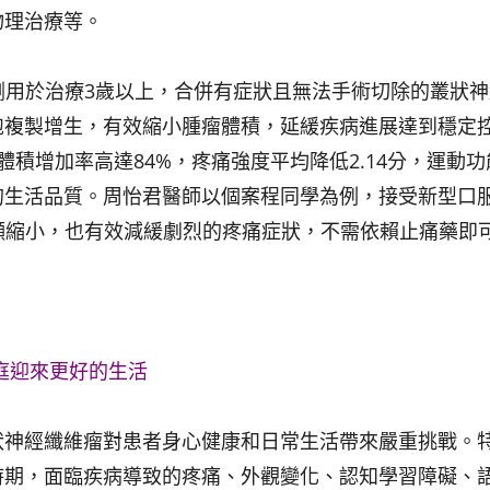
物理治療等。
劑用於治療3歲以上，合併有症狀且無法手術切除的叢狀
胞複製增生，有效縮小腫瘤體積，延緩疾病進展達到穩定
積增加率高達84%，疼痛強度平均降低2.14分，運動功
的生活品質。周怡君醫師以個案程同學為例，接受新型口
顯縮小，也有效減緩劇烈的疼痛症狀，不需依賴止痛藥即
庭迎來更好的生活
狀神經纖維瘤對患者身心健康和日常生活帶來嚴重挑戰。
時期，面臨疾病導致的疼痛、外觀變化、認知學習障礙、