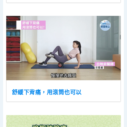
舒緩下背痛，用滾筒也可以