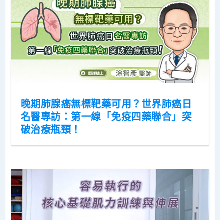
晚期肺腺癌無標靶藥可用？世界肺癌日
名醫專訪：第一線「免疫四藥聯合」突
破治療瓶頸！