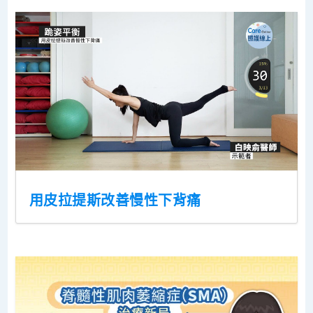
用皮拉提斯改善慢性下背痛