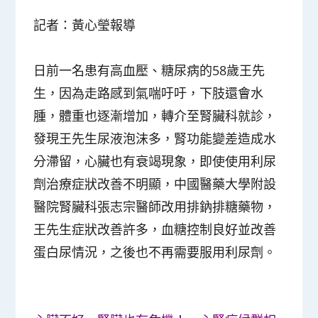
記者：黃心瑩報導
日前一名患有高血壓、糖尿病的58歲王先
生，因為走路感到氣喘吁吁，下肢還會水
腫，體重也逐漸增加，轉介至腎臟科就診，
發現王先生尿液泡沫多，腎功能變差造成水
分滯留，心臟也有衰竭現象，即使使用利尿
劑治療症狀改善不明顯，中國醫藥大學附設
醫院腎臟科張志宗醫師改用排鈉排糖藥物，
王先生症狀改善許多，血糖控制良好並改善
蛋白尿情況，之後也不再需要服用利尿劑。