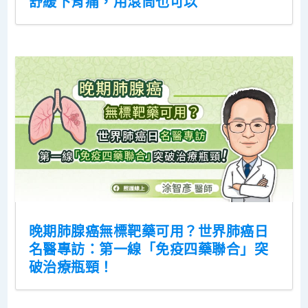
舒緩下背痛，用滾筒也可以
晚期肺腺癌無標靶藥可用？世界肺癌日
名醫專訪：第一線「免疫四藥聯合」突
破治療瓶頸！