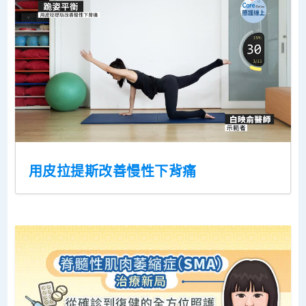
用皮拉提斯改善慢性下背痛