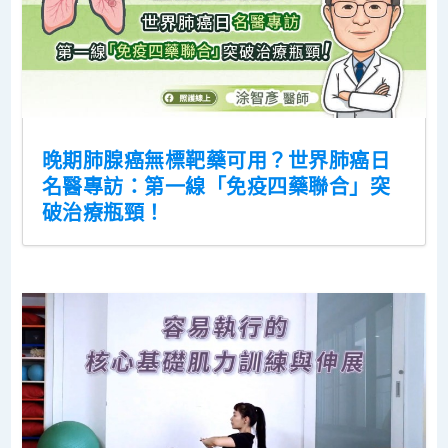
晚期肺腺癌無標靶藥可用？世界肺癌日
名醫專訪：第一線「免疫四藥聯合」突
破治療瓶頸！