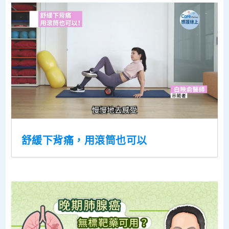
舒緩下背痛，用滾筒也可以