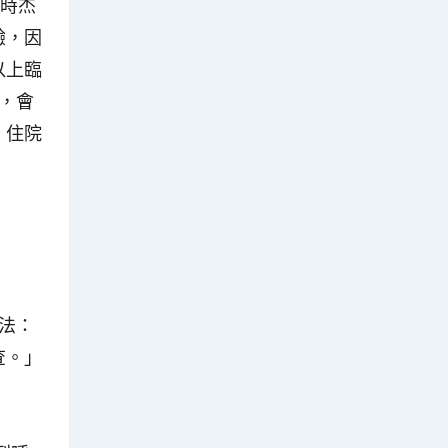
張時杰
驗，因
以上臨
，會
，住院
法：
查。」