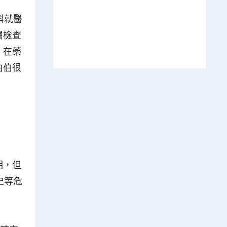
科就醫
層檢查
，在藥
伯伯很
明，但
史等危