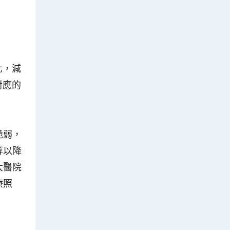
化，減
對應的
脆弱，
等以降
大醫院
療照