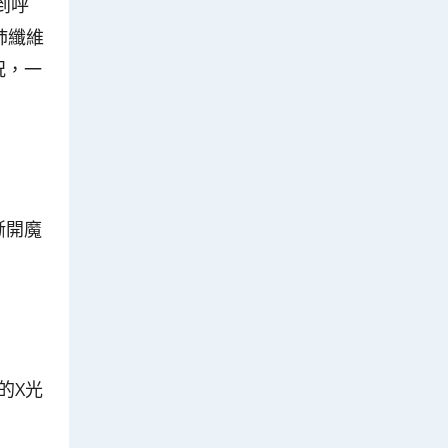
到呼
肺纖維
況，一
撕開魔
的X光