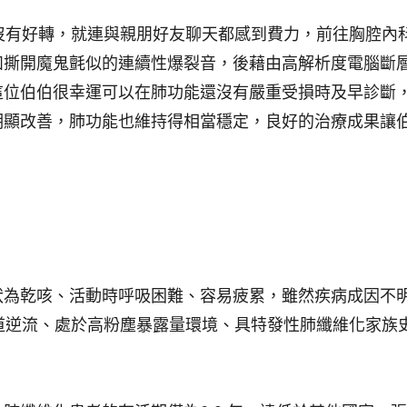
沒有好轉，就連與親朋好友聊天都感到費力，前往胸腔內
如撕開魔鬼氈似的連續性爆裂音，後藉由高解析度電腦斷
這位伯伯很幸運可以在肺功能還沒有嚴重受損時及早診斷
明顯改善，肺功能也維持得相當穩定，良好的治療成果讓
狀為乾咳、活動時呼吸困難、容易疲累，雖然疾病成因不
道逆流、處於高粉塵暴露量環境、具特發性肺纖維化家族