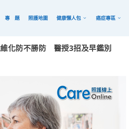
專 題
照護地圖
健康懶人包
癌症專區
纖維化防不勝防 醫授3招及早鑑別