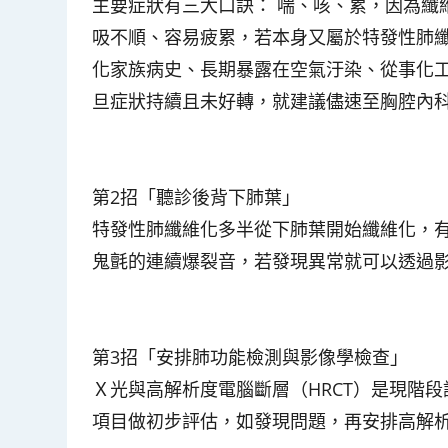
主要症狀有三大口訣： 喘、咳、累，因為纖
吸不順、容易疲累，若本身又屬於特發性肺纖
化家族病史、長期暴露在空氣汙染、從事化
旦症狀持續且未好轉，就建議儘速至胸腔內
第2招「聽診後背下肺葉」
特發性肺纖維化多半從下肺葉開始纖維化，
鬼氈的連續爆裂音，若發現異常就可以透過
第3招「安排肺功能檢測與影像學檢查」
Ｘ光與高解析度電腦斷層（HRCT）是現階
項目做初步評估，如發現問題，再安排高解