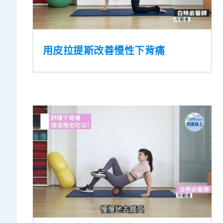
用皮拉提斯改善慢性下背痛