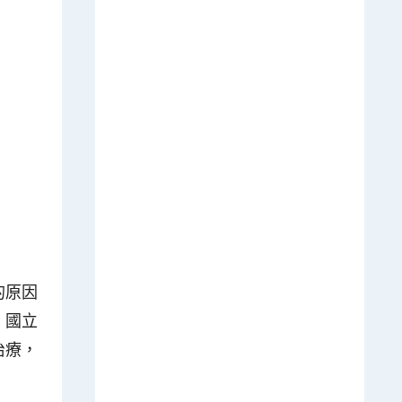
的原因
！國立
治療，