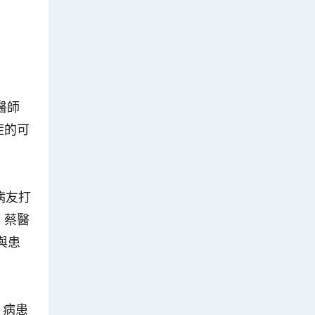
醫師
症的可
病友打
，蔡醫
與患
，病患