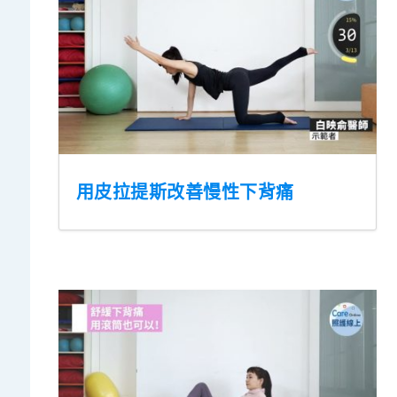
用皮拉提斯改善慢性下背痛