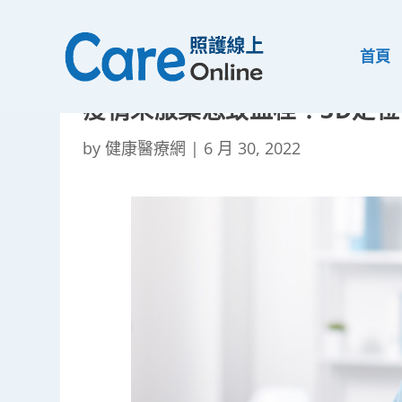
首頁
疫情未服藥恐致血栓！3D定
by
健康醫療網
|
6 月 30, 2022