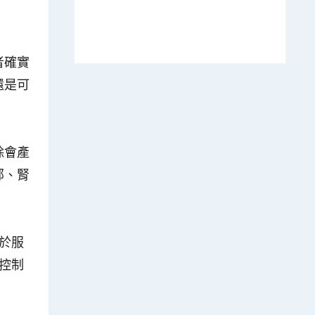
者確實
還是可
除會產
部、腎
於服
控制