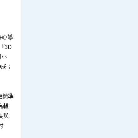
將心導
『3D
小、
9成；
更精準
高輻
度與
討