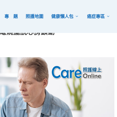
專 題
照護地圖
健康懶人包
癌症專區
位電燒擺脫心房顫動