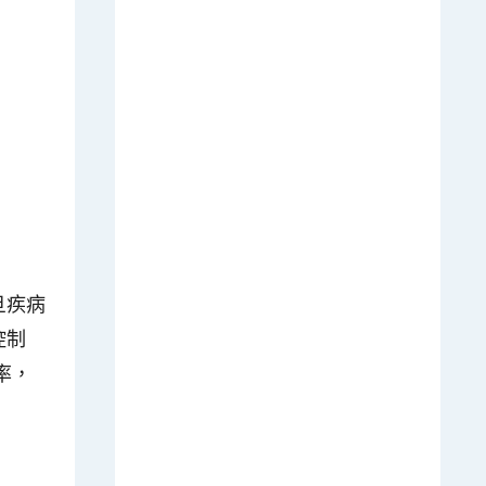
旦疾病
控制
率，