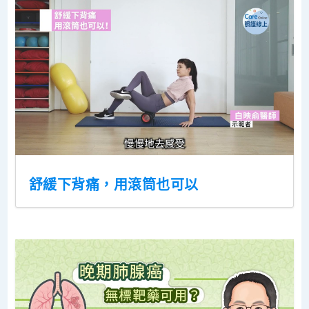
舒緩下背痛，用滾筒也可以