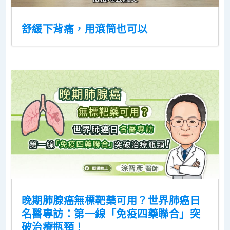
舒緩下背痛，用滾筒也可以
晚期肺腺癌無標靶藥可用？世界肺癌日
名醫專訪：第一線「免疫四藥聯合」突
破治療瓶頸！