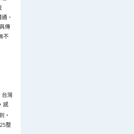
說
溝通、
不具傳
無不
，台灣
，感
到，
25整