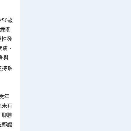
50歲
0歲關
慢性發
疾病、
身與
支持系
受年
也未有
、聊聊
些都讓