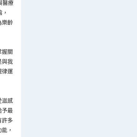
與醫療
陰，
為樂齡
掌握關
是與我
規律運
愛滋感
給予最
有許多
功能，