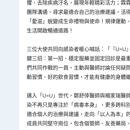
懼、去除疾病汙名，展現年輕精彩活力；霖霖
團隊溝通、尋求最適合自己的治療建議，活得
「愛滋」蛻變成生命禮物與使命！規律運動、
生活開啟暢通道路！
三位大使共同向感染者暖心喊話：「『U=U
鍵三招：第一招、穩定服藥並固定回診是最
們共同作戰的一員，主動與醫師討論任何疑
動習慣、好的飲食習慣，才能有健康的身體
邁入「U=U」世代，鄭舒倖醫師與楊家瑞醫
染不再只是專注於「病毒本身」，更多跨科
適合個人的治療與建議，走向「以人為本」
成員共同堅守崗位，包含個管師、友善藥局