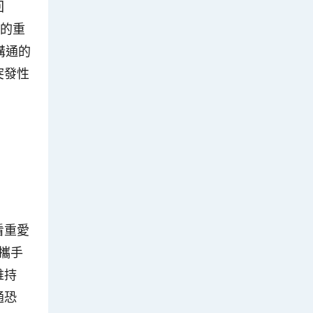
回
康的重
溝通的
突發性
看重愛
攜手
維持
通恐