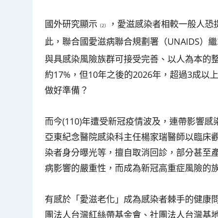
國外研究顯示
，愛滋感染者相較一般人恐
〔2〕
此，聯合國愛滋病聯合規劃署（UNAIDS）繼
與具感染風險族群可接受完善、以人為本的整
約17%，但10年之後的2026年，超過3
做好準備？
而今(110)年遭受新冠疫情波及，連帶影
亞東紀念醫院感染科主任楊家瑞醫師以臨床觀
染者身分曝光等，擅自取消回診，部分甚至
病影響的嚴重性，而成為新冠高重症風險的
有感於「愛滋老化」成為感染者棘手的健康
團法人台灣紅絲帶基金會、社團法人台灣基