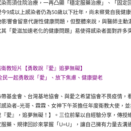
感染而須住院治療，一再凸顯「穩定服藥治療」、「固定
今9成以上感染者仍為50歲以下壯年，尚未察覺自我健
物影響會留意代謝性健康問題，但整體來說，與醫師主動
尤其「愛滋加速老化的健康問題」易使得感染者面對許多
滋衛教短片【勇敢說『愛』追夢無礙】
 全民一起勇敢說「愛」、放下焦慮、健康變老
絲帶基金會、台灣基地協會、與愛之希望協會不畏疫情，
深感染者–光哥、霖霖、女神下午茶擔任年度衛教大使，並
說『愛』，追夢無礙！】。三位前輩以自經驗分享，傳授
定服藥、規律回診來掌握「U=U」，讓自己擁有力量去溝