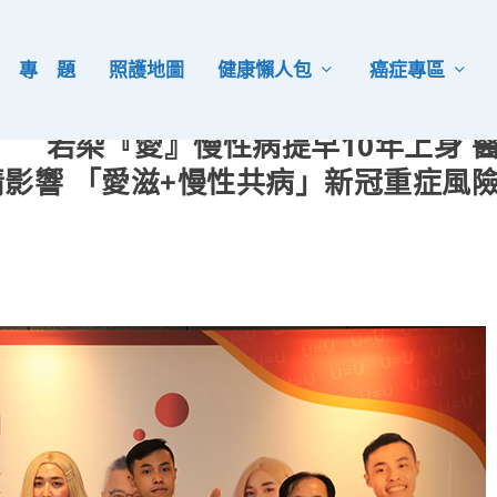
專 題
照護地圖
健康懶人包
癌症專區
 若染『愛』慢性病提早10年上身 
影響 「愛滋+慢性共病」新冠重症風