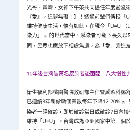
光哥、霖霖、女神下午茶共同擔任年度愛滋
『愛』，追夢無礙！】！透過前輩們傳授「U
維持健康生活，惟有如此，在現今「U=U （UNDE
染力」
的世代當中，感染者可褪下長久以
〔4〕
同，民眾也應放下相處焦慮，為「愛」營造
10年後台灣破萬名感染者恐面臨「八大慢性
衛生福利部桃園醫院教研部主任暨感染科鄭
已連續3年新診斷個案數每年下降12-20%
〔5〕
染者一經確診，即於確診當日或確診7日內接
維持「U=U」。台灣成為亞洲國家中第一個於20