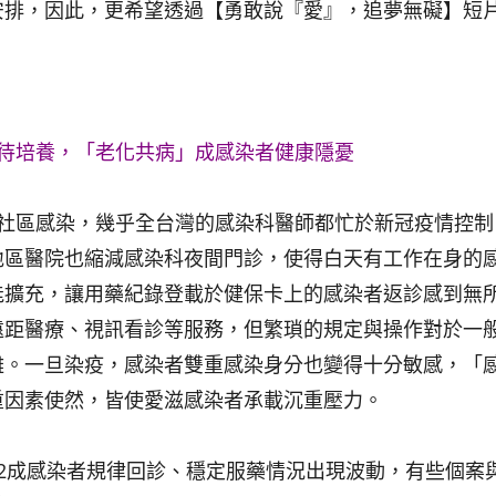
安排，因此，更希望透過【勇敢說『愛』，追夢無礙】短
待培養，「老化共病」成感染者健康隱憂
炎社區感染，幾乎全台灣的感染科醫師都忙於新冠疫情控制
地區醫院也縮減感染科夜間門診，使得白天有工作在身的
能擴充，讓用藥紀錄登載於健保卡上的感染者返診感到無
遠距醫療、視訊看診等服務，但繁瑣的規定與操作對於一
難。一旦染疫，感染者雙重感染身分也變得十分敏感，「
重因素使然，皆使愛滋感染者承載沉重壓力。
2成感染者規律回診、穩定服藥情況出現波動，有些個案