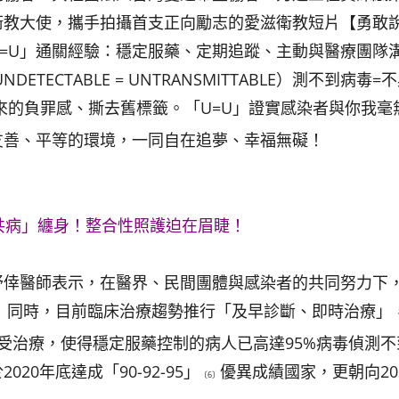
衛教大使，攜手拍攝首支正向勵志的愛滋衛教短片【勇敢
=U」通關經驗：穩定服藥、定期追蹤、主動與醫療團隊
TECTABLE = UNTRANSMITTABLE）測不到病毒=
來的負罪感、撕去舊標籤。「U=U」證實感染者與你我毫
友善、平等的環境，一同自在追夢、幸福無礙！
共病」纏身！整合性照護迫在眉睫！
舒倖醫師表示，在醫界、民間團體與感染者的共同努力下
！同時，目前臨床治療趨勢推行「及早診斷、即時治療」
受治療，使得穩定服藥控制的病人已高達95%病毒偵測不
20年底達成「90-92-95」
優異成績國家，更朝向20
〔6〕