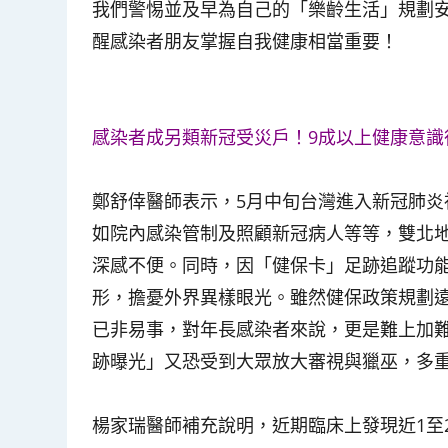
我們警惕並及早為自己的「樂齡生活」規劃
醒感染者朋友掌握自我健康相當重要！
感染者成另類新冠受災戶！9成以上健康意識
鄭舒倖醫師表示，5月中旬台灣進入新冠肺
如院內感染管制及照顧新冠病人等等，雙北
深感不便。同時，因「健保卡」足跡追蹤功
形，擔憂外界異樣眼光。雖然健保政策規劃
已非易事，對年長感染者來說，更是難上加
跡曝光」又恐受到大眾放大審視與獵巫，多
楊家瑞醫師補充說明，近期臨床上發現近1至