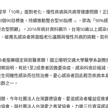
提早「10年」面對老化、慢性疾病與共病等健康問題！正
3個90目標後，持續推動整合型90指標
，即為「90%
〔3〕
合型照顧」。2016年統計資料顯示，台灣50歲以上感染
成以上、破萬名感染者將面臨老化議題與慢性共病的挑戰，如
響感染者服藥穩定與就醫意願！國立陽明交通大學醫學系副教
察說明，有近1至2成患者因擔憂染疫、感染科夜診縮減
產生伺機性感染而住院治療，憂心感染者因此輕忽疾病本
族群之一。
問題，今年社團法人台灣露德協會、愛滋感染者權益促進
地協會、與社團法人台灣愛之希望協會，力邀三位資深感染