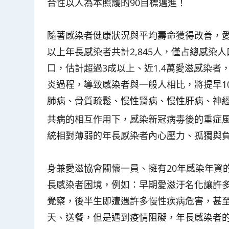
合性以人為本照護的90目標邁進！
隨著感染者健康狀況與平均壽命獲得改善，愛
以上年長感染者共計2,845人，僅占總感染人
口，估計超過3成以上、近1.4萬愛滋感染
炎過程，導致感染者與一般人相比，將提早1
肺病、骨質疏鬆、慢性腎病、慢性肝病、神
共病的相互作用下，感染新冠病毒後的重症
統相對薄弱的年長感染者內心壓力、孤獨與
身兼愛滋協會關懷一員、擁有20年感染年資
長感染者困境，例如：早期愛滋汙名化讓許
覺察，後半生即遭遇許多慢性疾病危害，甚
天、送餐，但是遇到疫情阻礙，年長感染者