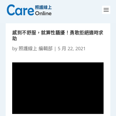
感到不舒服，就算性騷擾！勇敢拒絕適時求
助
by
照護線上 編輯部
|
5 月 22, 2021