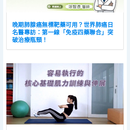
晚期肺腺癌無標靶藥可用？世界肺癌日
名醫專訪：第一線「免疫四藥聯合」突
破治療瓶頸！