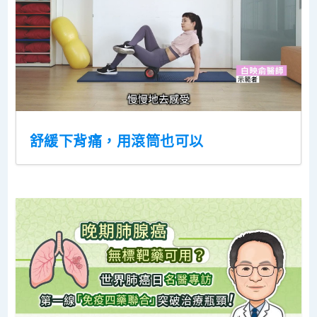
舒緩下背痛，用滾筒也可以