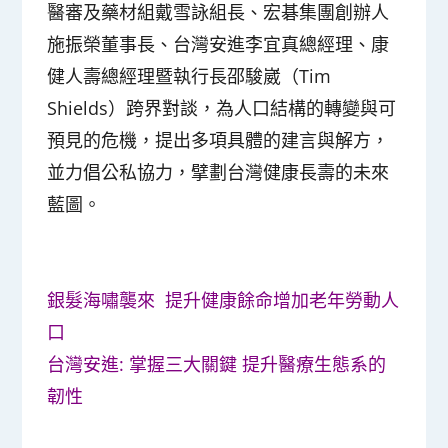
醫審及藥材組戴雪詠組長、宏碁集團創辦人
施振榮董事長、台灣安進李宜真總經理、康
健人壽總經理暨執行長邵駿崴（Tim
Shields）跨界對談，為人口結構的轉變與可
預見的危機，提出多項具體的建言與解方，
並力倡公私協力，擘劃台灣健康長壽的未來
藍圖。
銀髮海嘯襲來 提升健康餘命增加老年勞動人
口
台灣安進: 掌握三大關鍵 提升醫療生態系的
韌性