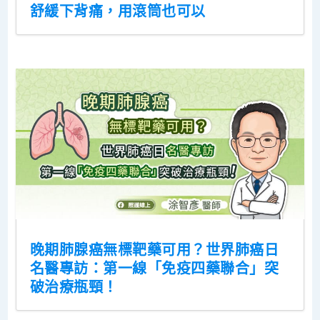
舒緩下背痛，用滾筒也可以
晚期肺腺癌無標靶藥可用？世界肺癌日
名醫專訪：第一線「免疫四藥聯合」突
破治療瓶頸！