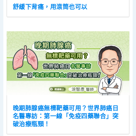
舒緩下背痛，用滾筒也可以
晚期肺腺癌無標靶藥可用？世界肺癌日
名醫專訪：第一線「免疫四藥聯合」突
破治療瓶頸！