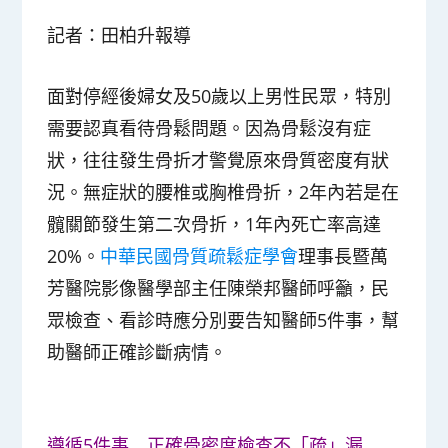
記者：田柏升報導
面對停經後婦女及50歲以上男性民眾，特別
需要認真看待骨鬆問題。因為骨鬆沒有症
狀，往往發生骨折才警覺原來骨質密度有狀
況。無症狀的腰椎或胸椎骨折，2年內若是在
髖關節發生第二次骨折，1年內死亡率高達
20%。
中華民國骨質疏鬆症學會
理事長暨萬
芳醫院影像醫學部主任陳榮邦醫師呼籲，民
眾檢查、看診時應分別要告知醫師5件事，幫
助醫師正確診斷病情。
遵循5件事 正確骨密度檢查不「疏」漏