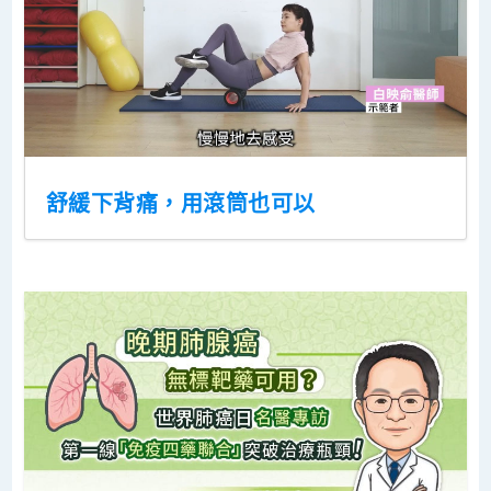
舒緩下背痛，用滾筒也可以