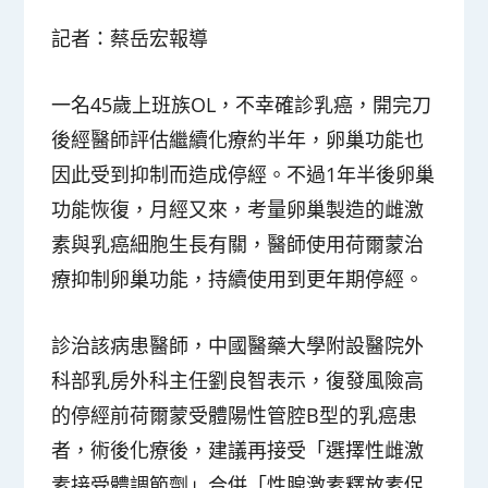
記者：蔡岳宏報導
一名45歲上班族OL，不幸確診乳癌，開完刀
後經醫師評估繼續化療約半年，卵巢功能也
因此受到抑制而造成停經。不過1年半後卵巢
功能恢復，月經又來，考量卵巢製造的雌激
素與乳癌細胞生長有關，醫師使用荷爾蒙治
療抑制卵巢功能，持續使用到更年期停經。
診治該病患醫師，中國醫藥大學附設醫院外
科部乳房外科主任劉良智表示，復發風險高
的停經前荷爾蒙受體陽性管腔B型的乳癌患
者，術後化療後，建議再接受「選擇性雌激
素接受體調節劑」合併「性腺激素釋放素促