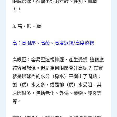
眼底影像，推斷出你的年齡、性別、血壓
！！
3. 高・眼・壓
高：高眼壓、高齡、高度近視/高度遠視
高眼壓：
容易壓迫視神經，產生受損–這個應
該容易想像。但是為何眼壓會升高呢？ 其實
就是眼球內的水分（房水）平衡出了問題：
製（房）水太多，或是排（房）水受阻。其
原因很多，包括老化、外傷、藥物、發炎等
等。