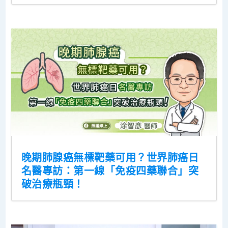
晚期肺腺癌無標靶藥可用？世界肺癌日
名醫專訪：第一線「免疫四藥聯合」突
破治療瓶頸！