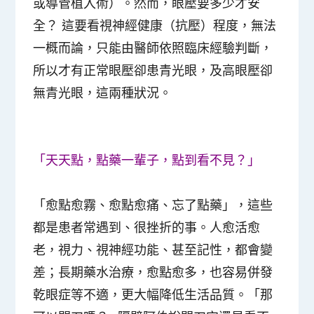
或導管植入術）。然而，眼壓要多少才安
全？ 這要看視神經健康（抗壓）程度，無法
一概而論，只能由醫師依照臨床經驗判斷，
所以才有正常眼壓卻患青光眼，及高眼壓卻
無青光眼，這兩種狀況。
「天天點，點藥一輩子，點到看不見？」
「愈點愈霧、愈點愈痛、忘了點藥」，這些
都是患者常遇到、很挫折的事。人愈活愈
老，視力、視神經功能、甚至記性，都會變
差；長期藥水治療，愈點愈多，也容易併發
乾眼症等不適，更大幅降低生活品質。「那